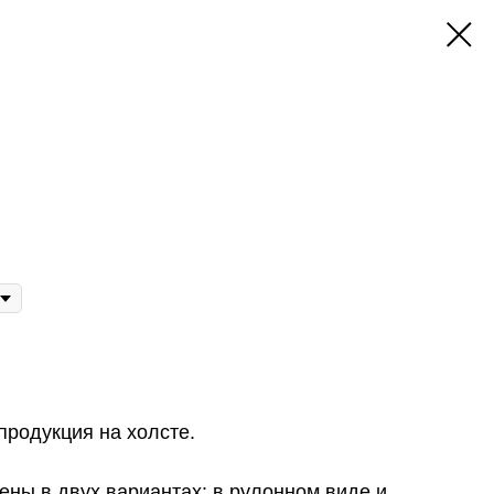
продукция на холсте.
ены в двух вариантах:
в рулонном
виде и