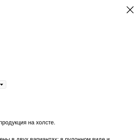
продукция на холсте.
ены в двух вариантах:
в рулонном
виде и